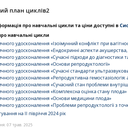
ий план циклів2
формація про навчальні цикли та ціни доступні в
Сис
ро навчальні цикли
чного удосконалення «Ізоімунний конфлікт при вагітнос
чного удосконалення «Ендокринні аспекти акушерства, г
чного удосконалення «Сучасні підходи до діагностики т
чного удосконалення «Основи репродуктології»
чного удосконалення «Сучасні стандарти ультразвукових
чного удосконалення «Репродуктивна гемостазіологія: 
чного удосконалення «Сучасний стан проблеми внутріш
чного удосконалення «Комплексна оцінка стану плода»
ичного удосконалення «Основи медицини плода»
чного удосконалення «Проблеми репродуктології з точ
вання на ІІ півріччя 2024 рік
я: 07 трав. 2025