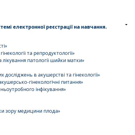
темі електронної реєстрації на навчання
.
ті»
інекології та репродуктології»
а лікування патології шийки матки»
 досліджень в акушерстві та гінекології»
акушерсько-гінекологічні питання»
ньоутробного інфікування»
ки зору медицини плода»