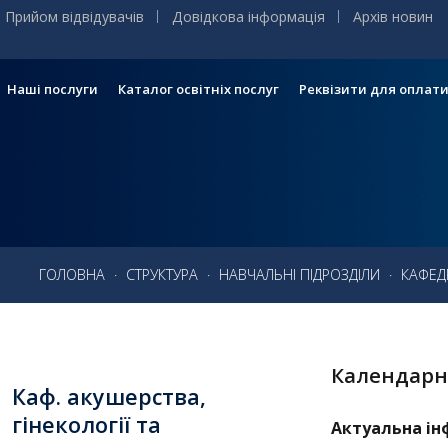
Прийом відвідувачів
Довідкова інформація
Архів новин
Наші послуги
Каталог освітніх послуг
Реквізити для оплат
Головне
меню
Головна
ГОЛОВНА
·
СТРУКТУРА
·
НАВЧАЛЬНІ ПІДРОЗДІЛИ
·
КАФЕД
Навчання
Структура
Календарн
Діяльність
Каф.
акушерства,
Новини
гінекології та
Актуальна ін