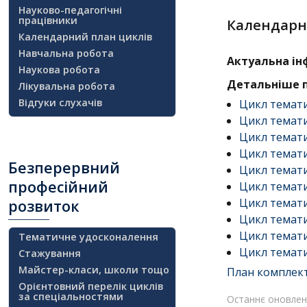
Науково-педагогічні
працівники
Календарн
Календарний план циклів
Навчальна робота
Актуальна ін
Наукова робота
Детальніше п
Лікувальна робота
Відгуки слухачів
Цикл темати
Цикл темати
Цикл темати
Цикл темати
Безперервний
Цикл темати
професійний
Цикл темати
Цикл темати
розвиток
Цикл темати
Цикл темат
Тематичне удосконалення
Цикл темати
Стажування
Майстер-класи, школи тощо
План комплекту
Орієнтовний перелік циклів
за спеціальностями
Останнє оновленн