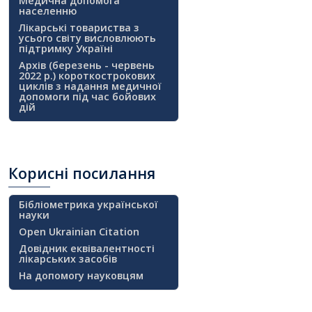
Медична допомога
населенню
Лікарські товариства з
усього світу висловлюють
підтримку Україні
Архів (березень - червень
2022 р.) короткострокових
циклів з надання медичної
допомоги під час бойових
дій
Корисні
посилання
Бібліометрика української
науки
Open Ukrainian Citation
Довідник еквівалентності
лікарських засобів
На допомогу науковцям