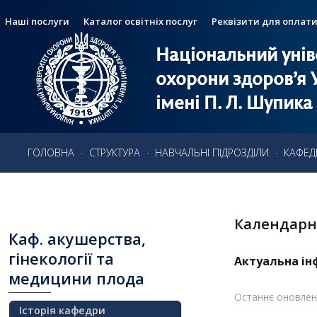
Наші послуги
Каталог освітніх послуг
Реквізити для оплат
Національний унів
Національний унів
Головне
меню
охорони здоров’я 
охорони здоров’я 
імені П. Л. Шупика
імені П. Л. Шупика
Головна
Пошук
Пошук
ГОЛОВНА
·
СТРУКТУРА
·
НАВЧАЛЬНІ ПІДРОЗДІЛИ
·
КАФЕД
Навчання
Структура
Календарн
Діяльність
Каф.
акушерства,
Новини
гінекології та
Актуальна ін
медицини плода
Останнє оновленн
Історія кафедри