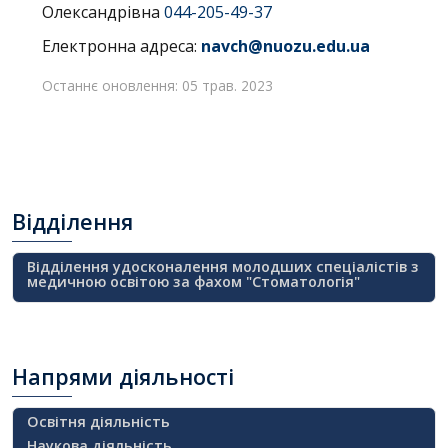
Олександрівна
044-205-49-37
Електронна адреса:
navch@nuozu.edu.ua
Останнє оновлення: 05 трав. 2023
Відділення
Відділення удосконалення молодших спеціалістів з
медичною освітою за фахом "Стоматологія"
Напрями
діяльності
Освітня діяльність
Наукова діяльність