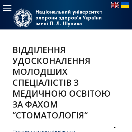
Національний університет
Національний університет
охорони здоров’я України
охорони здоров’я України
імені П. Л. Шупика
імені П. Л. Шупика
Пошук
Пошук
Головне
меню
ВІДДІЛЕННЯ
Головна
УДОСКОНАЛЕННЯ
Навчання
МОЛОДШИХ
СПЕЦІАЛІСТІВ З
Структура
МЕДИЧНОЮ ОСВІТОЮ
Діяльність
ЗА ФАХОМ
Новини
“СТОМАТОЛОГІЯ“
Положення про відділення