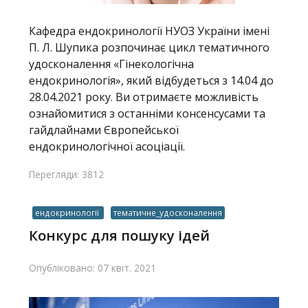
Кафедра ендокринології НУОЗ України імені
П. Л. Шупика розпочинає цикл тематичного
удосконалення «Гінекологічна
ендокринологія», який відбудеться з 14.04 до
28.04.2021 року. Ви отримаєте можливість
ознайомитися з останніми консенсусами та
гайдлайнами Європейської
ендокринологічної асоціації.
Перегляди: 3812
ендокринології
тематичне_удосконалення
Конкурс для пошуку ідей
Опубліковано: 07 квіт. 2021