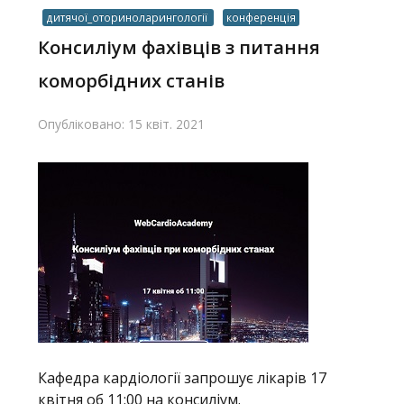
дитячої_оториноларингології
конференція
Консиліум фахівців з питання
коморбідних станів
Опубліковано: 15 квіт. 2021
Кафедра кардіології запрошує лікарів 17
квітня об 11:00 на консиліум.