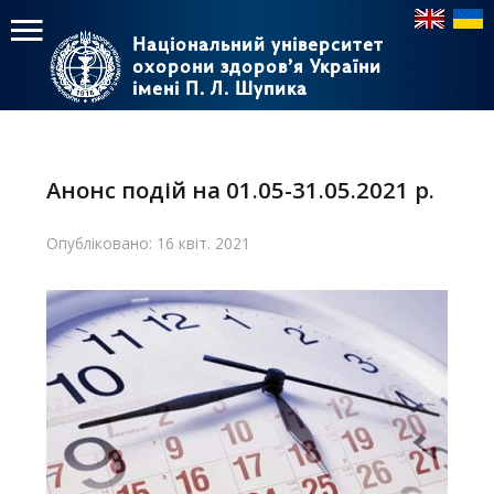
Національний університет
Національний університет
охорони здоров’я України
охорони здоров’я України
імені П. Л. Шупика
імені П. Л. Шупика
Пошук
Пошук
Головне
меню
Анонс подій на 01.05-31.05.2021 р.
Головна
Опубліковано: 16 квіт. 2021
Навчання
Структура
Діяльність
Новини