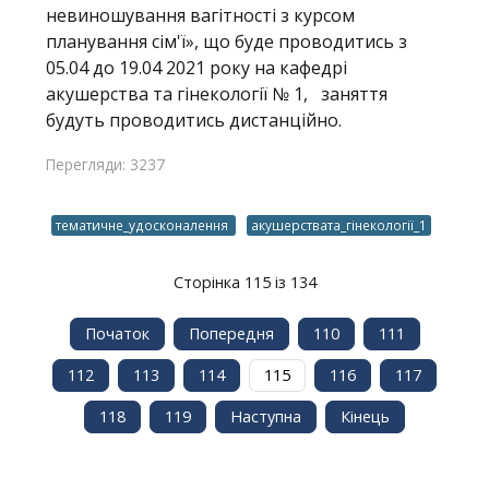
невиношування вагітності з курсом
планування сім'ї», що буде проводитись з
05.04 до 19.04 2021 року на кафедрі
акушерства та гінекології № 1, заняття
будуть проводитись дистанційно.
Перегляди: 3237
тематичне_удосконалення
акушерствата_гінекології_1
Сторінка 115 із 134
Початок
Попередня
110
111
112
113
114
115
116
117
118
119
Наступна
Кінець