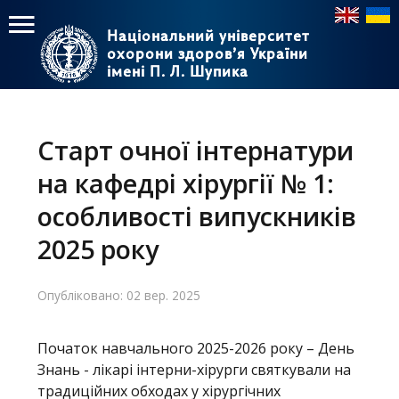
Національний університет
Національний університет
охорони здоров’я України
охорони здоров’я України
імені П. Л. Шупика
імені П. Л. Шупика
Пошук
Пошук
Головне
меню
Старт очної інтернатури
Головна
на кафедрі хірургії № 1:
Навчання
особливості випускників
2025 року
Структура
Діяльність
Опубліковано: 02 вер. 2025
Новини
Початок навчального 2025-2026 року – День
Знань - лікарі інтерни-хірурги святкували на
традиційних обходах у хірургічних