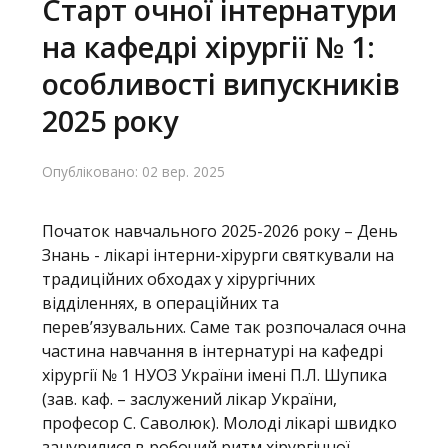
Старт очної інтернатури
на кафедрі хірургії № 1:
Головна
особливості випускників
Навчання
2025 року
Структура
Опубліковано: 02 вер. 2025
Діяльність
Новини
Початок навчального 2025-2026 року – День
Знань - лікарі інтерни-хірурги святкували на
традиційних обходах у хірургічних
відділеннях, в операційних та
перев’язувальних. Саме так розпочалася очна
частина навчання в інтернатурі на кафедрі
хірургії № 1 НУОЗ України імені П.Л. Шупика
(зав. каф. – заслужений лікар України,
професор С. Cаволюк). Молоді лікарі швидко
занурилися в робочий ритм хірургічної