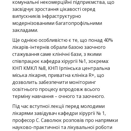
комунальні некомерційні підприємства, що
засвідчує зростання цікавості серед
випускників інфраструктурно
модернізованими багатопрофільними
закладами.
Ще однією особливістю є те, що понад 40%
лікарів-інтернів обрали базою заочного
стажування саме клінічні бази, з якими
співпрацює кафедра хірургії №1, зокрема:
КНП КМКЛ №8, КНП Ірпінська центральна
міська лікарня, приватна клініка R+, що
дозволить забезпечити моніторинг
освітнього процесу впродовж всього
терміну навчання – очного та заочного.
Під час вступної лекції перед молодими
лікарями завідувач кафедри хірургії № 1,
професор С. Саволюк розповів про напрямки
науково-практичної та лікувальної роботи