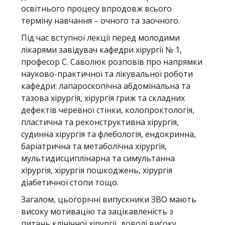
освітнього процесу впродовж всього
терміну навчання – очного та заочного.
Під час вступної лекції перед молодими
лікарями завідувач кафедри хірургії № 1,
професор С. Саволюк розповів про напрямки
науково-практичної та лікувальної роботи
кафедри: лапароскопічна абдомінальна та
тазова хірургія, хірургія гриж та складних
дефектів черевної стінки, колопроктологія,
пластична та реконструктивна хірургія,
судинна хірургія та флебологія, ендокринна,
баріатрична та метаболічна хірургія,
мультидисциплінарна та симультанна
хірургія, хірургія пошкоджень, хірургія
діабетичної стопи тощо.
Загалом, цьогорічні випускники ЗВО мають
високу мотивацію та зацікавленість з
питань клінічної хірургії, доволі високу