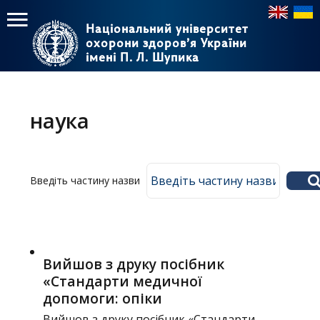
Національний університет
Національний університет
охорони здоров’я України
охорони здоров’я України
імені П. Л. Шупика
імені П. Л. Шупика
Пошук
Пошук
Головне
меню
наука
Головна
Навчання
Введіть частину назви
Структура
Діяльність
Новини
Вийшов з друку посібник
«Стандарти медичної
допомоги: опіки
Вийшов з друку посібник «Стандарти