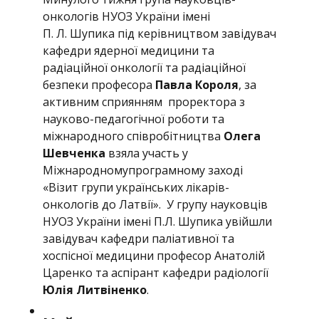
онкологів НУОЗ України імені
П. Л. Шупика під керівництвом завідувач
кафедри ядерної медицини та
радіаційної онкології та радіаційної
безпеки професора
Павла Короля
, за
активним сприянням проректора з
науково-педагогічної роботи та
міжнародного співробітництва
Олега
Шевченка
взяла участь у
Міжнародному
програмному заході
«
Візит групи українських лікарів-
онкологів до Латвії». У групу науковців
НУОЗ України імені П.Л. Шупика увійшли
завідувач кафедри паліативної та
хоспісної медицини професор Анатолій
Царенко та аспірант кафедри радіології
Юлія Литвіненко
.