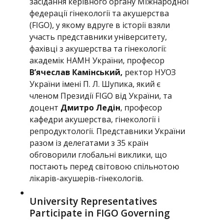
засідання керівного органу Міжнародної
федерації гінекології та акушерства
(FIGO), у якому вдруге в історії взяли
участь представники університету,
фахівці з акушерства та гінекології:
академік НАМН України, професор
В’ячеслав Камінський,
ректор НУОЗ
України імені П. Л. Шупика, який є
членом Президії FIGO від України, та
доцент
Дмитро Ледін
, професор
кафедри акушерства, гінекології і
репродуктології. Представники України
разом із делегатами з 35 країн
обговорили глобальні виклики, що
постають перед світовою спільнотою
лікарів-акушерів-гінекологів.
University Representatives
Participate in FIGO Governing