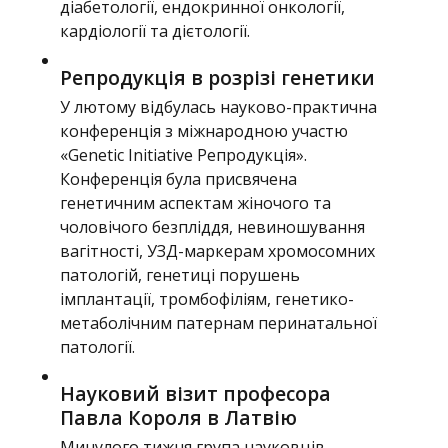
діабетології, ендокринної онкології,
кардіології та дієтології.
Репродукція в розрізі генетики
У лютому відбулась науково-практична
конференція з міжнародною участю
«Genetic Initiative Репродукція».
Конференція була присвячена
генетичним аспектам жіночого та
чоловічого безпліддя, невиношування
вагітності, УЗД-маркерам хромосомних
патологій, генетиці порушень
імплантації, тромбофіліям, генетико-
метаболічним патернам перинатальної
патології.
Науковий візит професора
Павла Короля в Латвію
Минулого тижня група науковців-