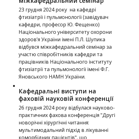
міжкафедральний семінар
23 грудня 2024 року на кафедрі
фтизіатрії і пульмонології (завідувач
кафедри, професор Ю. Фещенко)
Національного університету охорони
здоров’я України імені П.Л. Шупика
відбувся міжкафедральний семінар за
участю співробітників кафедри та
працівників Національного інституту
фтизіатрії та пульмонології імені Ф.Г.
Яновського НАМН України.
Кафедральні виступи на
фаховій науковій конференції
26 грудня 2024 року відбулася науково-
практичних фахова конференція "Другі
новорічні хірургічні читання:
мультимодальний підхід в лікуванні
коморбідних пацієнтів", що