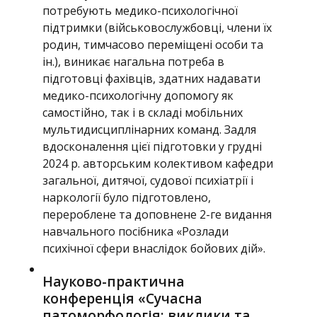
потребують медико-психологічної
підтримки (військовослужбовці, члени їх
родин, тимчасово переміщені особи та
ін.), виникає нагальна потреба в
підготовці фахівців, здатних надавати
медико-психологічну допомогу як
самостійно, так і в складі мобільних
мультидисциплінарних команд. Задля
вдосконалення цієї підготовки у грудні
2024 р. авторським колективом кафедри
загальної, дитячої, судової психіатрії і
наркології було підготовлено,
перероблене та доповнене 2-ге видання
навчального посібника «Розлади
психічної сфери внаслідок бойових дій».
Науково-практична
конференція «Сучасна
патоморфологія: виклики та