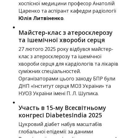
хоспісної медицини професор Анатолій
Царенко та аспірант кафедри радіології
Юлія Литвіненко
.
Майстер-клас з атеросклерозу
та ішемічної хвороби серця
27 лютого 2025 року відбувся майстер-
клас з атеросклерозу та ішемічної
хвороби серця для кардіологів та лікарів
суміжних спеціальностей.
Організаторами цього заходу БПР були
ДНП «Інститут серця МОЗ України» та
НУОЗ України імені П. Л. Шупика.
Участь в 15-му Всесвітньому
конгресі DiabetesIndia 2025
Цукровий діабет набув масштабів
глобальної епідемії: за даними