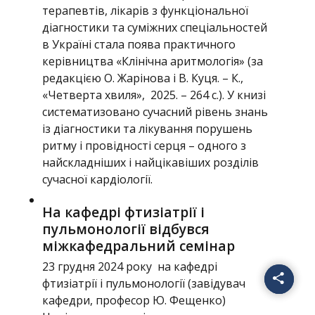
терапевтів, лікарів з функціональної
діагностики та суміжних спеціальностей
в Україні стала поява практичного
керівництва «Клінічна аритмологія» (за
редакцією О. Жарінова і В. Куця. – К.,
«Четверта хвиля», 2025. – 264 с.). У книзі
систематизовано сучасний рівень знань
із діагностики та лікування порушень
ритму і провідності серця – одного з
найскладніших і найцікавіших розділів
сучасної кардіології.
На кафедрі фтизіатрії і
пульмонології відбувся
міжкафедральний семінар
23 грудня 2024 року на кафедрі
фтизіатрії і пульмонології (завідувач
кафедри, професор Ю. Фещенко)