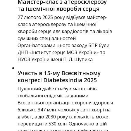
Майстер-клас з атеросклерозу
та ішемічної хвороби серця
27 лютого 2025 року відбувся майстер-
клас з атеросклерозу та ішемічної
хвороби серця для кардіологів та лікарів
суміжних спеціальностей.
Організаторами цього заходу БПР були
ДНП «Інститут серця МОЗ України» та
НУОЗ України імені П. Л. Шупика.
Участь в 15-му Всесвітньому
конгресі DiabetesIndia 2025
Цукровий діабет набув масштабів
глобальної епідемії: за даними
Всесвітньої організації охорони здоров’я
близько 347 млн. чоловік у світі хворі на
діабет, а до 2030 року їх кількість може
перевищити 530 млн. Одночасно в цій
галузі науки та практики відбуваються