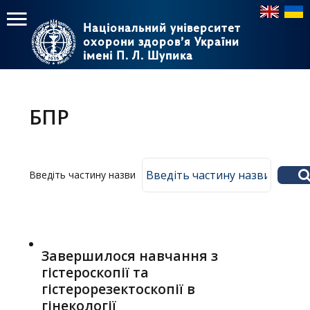
Національний університет
Національний університет
охорони здоров’я України
охорони здоров’я України
імені П. Л. Шупика
імені П. Л. Шупика
Пошук
Пошук
Головне
меню
БПР
Головна
Навчання
Введіть частину назви
Структура
Діяльність
Новини
Завершилося навчання з
гістероскопії та
гістерорезектоскопії в
гінекології