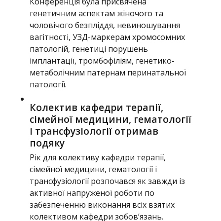
Конференція була присвячена
генетичним аспектам жіночого та
чоловічого безпліддя, невиношування
вагітності, УЗД-маркерам хромосомних
патологій, генетиці порушень
імплантації, тромбофіліям, генетико-
метаболічним патернам перинатальної
патології.
Колектив кафедри терапії,
сімейної медицини, гематології
і трансфузіології отримав
подяку
Рік для колективу кафедри терапії,
сімейної медицини, гематології і
трансфузіології розпочався як завжди із
активної напруженої роботи по
забезпеченню виконання всіх взятих
колективом кафедри зобов’язань.