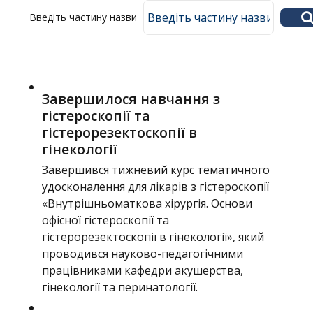
Введіть частину назви
Навчання
Структура
Діяльність
Завершилося навчання з
Новини
гістероскопії та
гістерорезектоскопії в
гінекології
Завершився тижневий курс тематичного
удосконалення для лікарів з гістероскопії
«Внутрішньоматкова хірургія. Основи
офісної гістероскопії та
гістерорезектоскопії в гінекології», який
проводився науково-педагогічними
працівниками кафедри акушерства,
гінекології та перинатології.