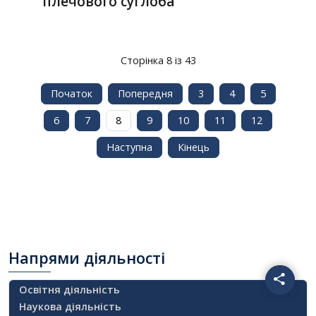
плечового суглоба
Сторінка 8 із 43
Початок
Попередня
3
4
5
6
7
8
9
10
11
12
Наступна
Кінець
Напрями
діяльності
Освітня діяльність
Наукова діяльність