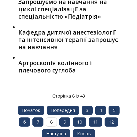
Запрошуємо на навчання на
циклі спеціалізації за
спеціальністю «Педіатрія»
Кафедра дитячої анестезіології
та інтенсивної терапії запрошує
на навчання
Артроскопія колінного і
плечового суглоба
Сторінка 8 із 43
Початок
Попередня
3
4
5
6
7
8
9
10
11
12
Наступна
Кінець