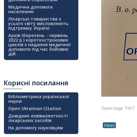
Медична допомога
населенню
Лікарські товариства з
усього світу висловлюють
підтримку Україні
Архів (березень - червень
2022 р.) короткострокових
циклів з надання медичної
допомоги під час бойових
дій
Корисні
посилання
Бібліометрика української
науки
Перегляди: 7457
Open Ukrainian Citation
Довідник еквівалентності
лікарських засобів
Наказ
На допомогу науковцям