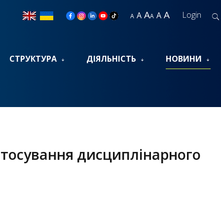
A
A
Login
A
A
A
A
СТРУКТУРА
ДІЯЛЬНІСТЬ
НОВИНИ
застосування дисциплінарного