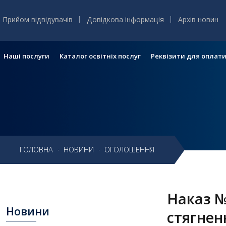
Прийом відвідувачів
Довідкова інформація
Архів новин
Наші послуги
Каталог освітніх послуг
Реквізити для оплат
Головне
меню
Головна
ГОЛОВНА
·
НОВИНИ
·
ОГОЛОШЕННЯ
Навчання
Структура
Наказ №
Діяльність
Новини
стягнен
Новини