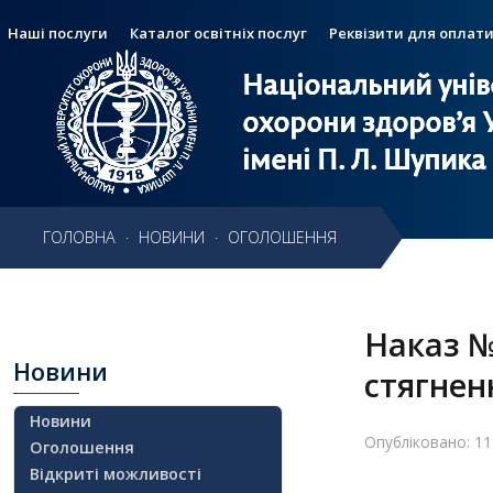
Наші послуги
Каталог освітніх послуг
Реквізити для оплат
Національний унів
Національний унів
Головне
меню
охорони здоров’я 
охорони здоров’я 
імені П. Л. Шупика
імені П. Л. Шупика
Головна
Пошук
Пошук
ГОЛОВНА
·
НОВИНИ
·
ОГОЛОШЕННЯ
Навчання
Структура
Наказ №
Діяльність
Новини
стягнен
Новини
Новини
Опубліковано: 11
Оголошення
Відкриті можливості