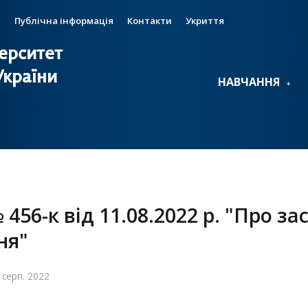
и
Публічна інформація
Контакти
Укриття
ерситет
ерситет
України
України
НАВЧАННЯ
 456-к від 11.08.2022 р. "Про 
ня"
 серп. 2022