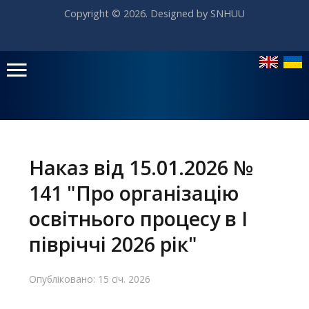
Copyright © 2026. Designed by SNHUU
Головне
меню
Наказ від 15.01.2026 №
141 "Про організацію
Головна
освітнього процесу в І
Навчання
півріччі 2026 рік"
Структура
Опубліковано: 15 січ. 2026
Діяльність