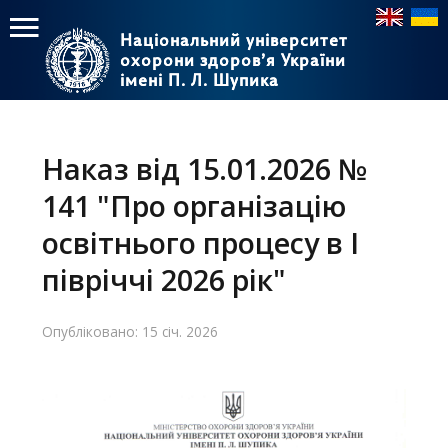
Національний університет
Національний університет
охорони здоров’я України
охорони здоров’я України
імені П. Л. Шупика
імені П. Л. Шупика
Пошук
Пошук
Головне
меню
Наказ від 15.01.2026 №
Головна
141 "Про організацію
Навчання
освітнього процесу в І
півріччі 2026 рік"
Структура
Діяльність
Опубліковано: 15 січ. 2026
Новини