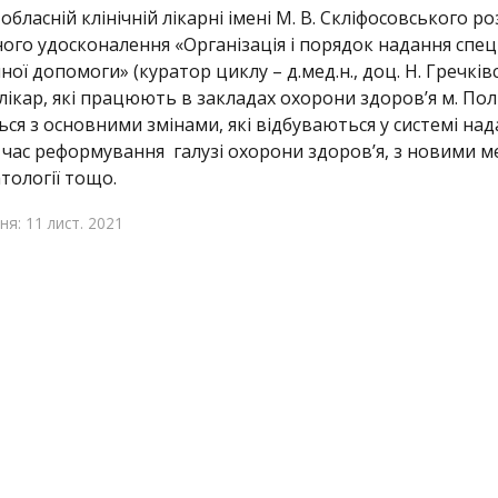
обласній клінічній лікарні імені М. В. Скліфосовського 
ого удосконалення «Організація і порядок надання спец
ої допомоги» (куратор циклу – д.мед.н., доц. Н. Гречківс
лікар, які працюють в закладах охорони здоров’я м. Полт
я з основними змінами, які відбуваються у системі н
 час реформування галузі охорони здоров’я, з новими м
тології тощо.
я: 11 лист. 2021