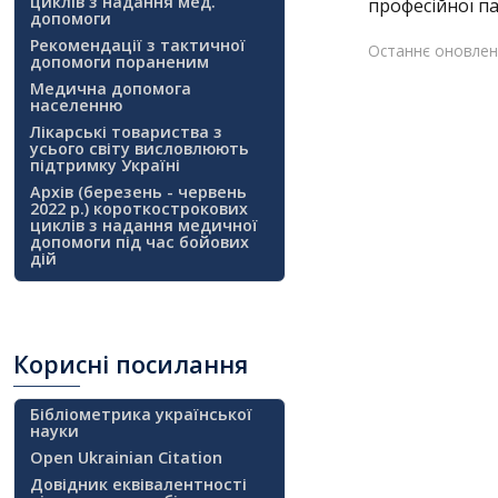
циклів з надання мед.
професійної па
допомоги
Рекомендації з тактичної
Останнє оновленн
допомоги пораненим
Медична допомога
населенню
Лікарські товариства з
усього світу висловлюють
підтримку Україні
Архів (березень - червень
2022 р.) короткострокових
циклів з надання медичної
допомоги під час бойових
дій
Корисні
посилання
Бібліометрика української
науки
Open Ukrainian Citation
Довідник еквівалентності