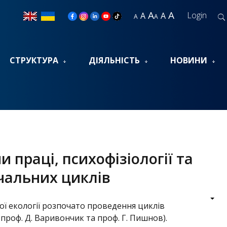
A
A
Login
A
A
A
A
СТРУКТУРА
ДІЯЛЬНІСТЬ
НОВИНИ
 праці, психофізіології та
чальних циклів
ої екології розпочато проведення циклів
– проф. Д. Варивончик та проф. Г. Пишнов).