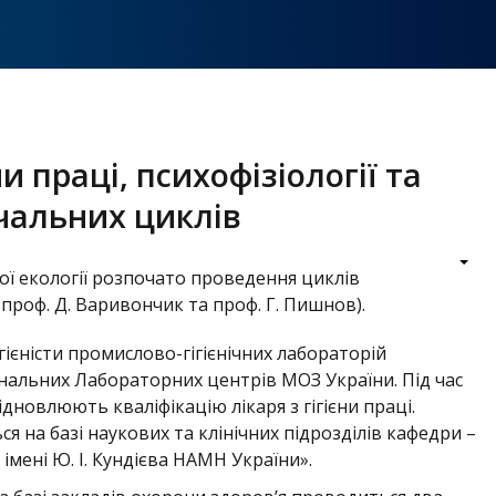
 праці, психофізіології та
чальних циклів
ої екології розпочато проведення циклів
– проф. Д. Варивончик та проф. Г. Пишнов).
ігієністи промислово-гігієнічних лабораторій
ональних Лабораторних центрів МОЗ України. Під час
ідновлюють кваліфікацію лікаря з гігієни праці.
я на базі наукових та клінічних підрозділів кафедри –
імені Ю. І. Кундієва НАМН України».