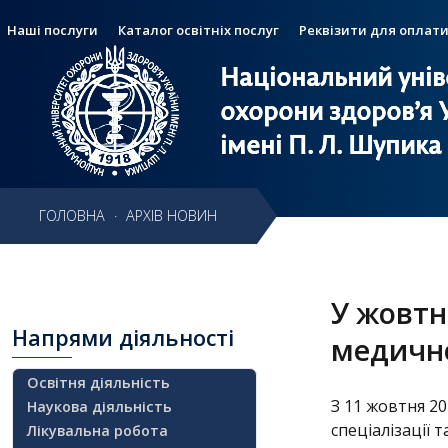
Наші послуги
Каталог освітніх послуг
Реквізити для оплат
Національний унів
Національний унів
Головне
меню
охорони здоров’я 
охорони здоров’я 
імені П. Л. Шупика
імені П. Л. Шупика
Головна
Пошук
Пошук
ГОЛОВНА
·
АРХІВ НОВИН
Навчання
Структура
У жовтн
Діяльність
Напрями
діяльності
медично
Новини
Освітня діяльність
З 11 жовтня 2
Наукова діяльність
спеціалізації 
Лікувальна робота