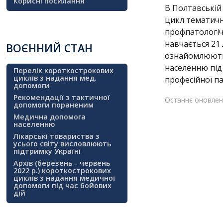
Корисні посилання
В Полтавській 
цикл тематичн
профпатологічн
навчається 21 
ВОЄННИЙ
СТАН
ознайомлюютьс
населенню під
Перелік короткострокових
циклів з надання мед.
професійної па
допомоги
Рекомендації з тактичної
Останнє оновленн
допомоги пораненим
Медична допомога
населенню
Лікарські товариства з
усього світу висловлюють
підтримку Україні
Архів (березень - червень
2022 р.) короткострокових
циклів з надання медичної
допомоги під час бойових
дій