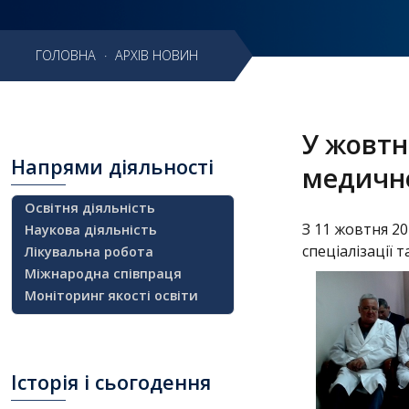
Головна
ГОЛОВНА
·
АРХІВ НОВИН
Навчання
Структура
У жовтн
Діяльність
Напрями
діяльності
медично
Новини
Освітня діяльність
З 11 жовтня 2
Наукова діяльність
спеціалізації 
Лікувальна робота
Міжнародна співпраця
Моніторинг якості освіти
Історія
і сьогодення