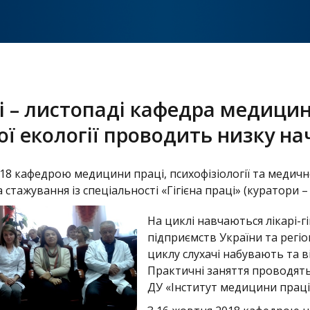
і – листопаді кафедра медицини
ї екології проводить низку на
018 кафедрою медицини праці, психофізіології та медичн
та стажування із спеціальності «Гігієна праці» (куратори 
На циклі навчаються лікарі-г
підприємств України та регі
циклу слухачі набувають та в
Практичні заняття проводятьс
ДУ «Інститут медицини праці 