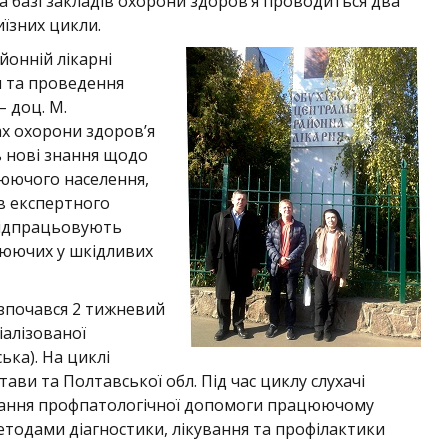
а базі закладів охорони здоров’я проводиться два
їзних цикли.
йонній лікарні
я та проведення
 доц. М.
ах охорони здоров’я
ть нові знання щодо
цюючого населення,
в експертного
відпрацьовують
цюючих у шкідливих
розпочався 2 тижневий
іалізованої
ька). На циклі
ави та Полтавської обл. Під час циклу слухачі
адання профпатологічної допомоги працюючому
етодами діагностики, лікування та профілактики