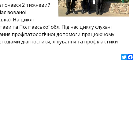
розпочався 2 тижневий
іалізованої
ька). На циклі
ави та Полтавської обл. Під час циклу слухачі
адання профпатологічної допомоги працюючому
етодами діагностики, лікування та профілактики
Twitte
Fac