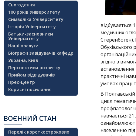
Сьогодення
100 років Університету
Символіка Університету
відбувається 
Історія Університету
медичних огля
Батьки-засновники
Університету
Стеренбоген).
Наші послуги
Обухівського р
Біографії завідувачів кафедр
організаційних
Україна, Київ
згідно з вимо
Перспективи розвитку
встановлення
Прийом відвідувачів
практичні нав
Прес-центр
умовах праці 
Корисні посилання
В Полтавській 
цикл тематичн
профпатологічн
навчається 21 
ВОЄННИЙ
СТАН
ознайомлюютьс
населенню під
Перелік короткострокових