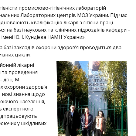
ігієністи промислово-гігієнічних лабораторій
ональних Лабораторних центрів МОЗ України. Під час
ідновлюють кваліфікацію лікаря з гігієни праці.
я на базі наукових та клінічних підрозділів кафедри –
імені Ю. І. Кундієва НАМН України».
а базі закладів охорони здоров’я проводиться два
їзних цикли.
йонній лікарні
я та проведення
 доц. М.
ах охорони здоров’я
ть нові знання щодо
цюючого населення,
в експертного
відпрацьовують
цюючих у шкідливих