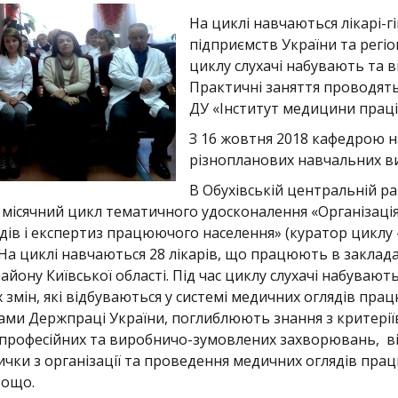
На циклі навчаються лікарі-г
підприємств України та регі
циклу слухачі набувають та в
Практичні заняття проводятьс
ДУ «Інститут медицини праці 
З 16 жовтня 2018 кафедрою н
різнопланових навчальних ви
В Обухівській центральній ра
1 місячний цикл тематичного удосконалення «Організаці
дів і експертиз працюючого населення» (куратор циклу –
 На циклі навчаються 28 лікарів, що працюють в заклад
айону Київської області. Під час циклу слухачі набуваю
 змін, які відбуваються у системі медичних оглядів пра
гами Держпраці України, поглиблюють знання з критерії
 професійних та виробничо-зумовлених захворювань, 
ички з організації та проведення медичних оглядів пра
тощо.