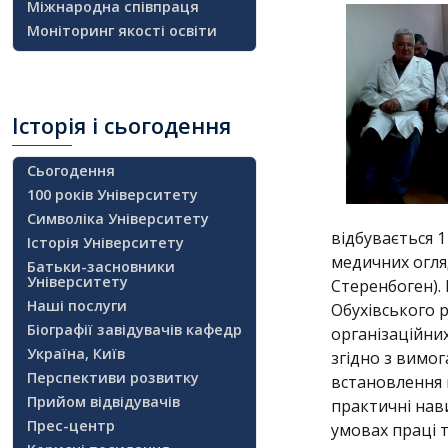
Міжнародна співпраця
Моніторинг якості освіти
Історія
і сьогодення
Сьогодення
100 років Університету
Символіка Університету
відбувається 
Історія Університету
медичних огля
Батьки-засновники
Університету
Стеренбоген).
Наші послуги
Обухівського р
Біографії завідувачів кафедр
організаційних
Україна, Київ
згідно з вимо
Перспективи розвитку
встановлення
Прийом відвідувачів
практичні нав
Прес-центр
умовах праці 