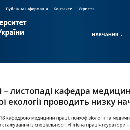
и
Публічна інформація
Контакти
Укриття
ерситет
ерситет
України
України
НАВЧАННЯ
і – листопаді кафедра медицини
ї екології проводить низку на
018 кафедрою медицини праці, психофізіології та медичн
та стажування із спеціальності «Гігієна праці» (куратори 