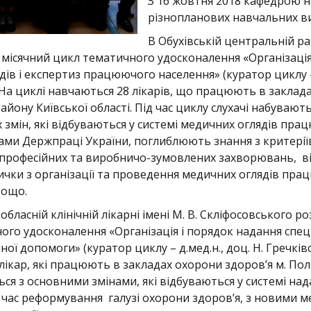
З 16 жовтня 2018 кафедрою н
різнопланових навчальних ви
В Обухівській центральній ра
1 місячний цикл тематичного удосконалення «Організаці
дів і експертиз працюючого населення» (куратор циклу –
 На циклі навчаються 28 лікарів, що працюють в заклад
айону Київської області. Під час циклу слухачі набуваю
 змін, які відбуваються у системі медичних оглядів пра
гами Держпраці України, поглиблюють знання з критерії
 професійних та виробничо-зумовлених захворювань, 
ички з організації та проведення медичних оглядів пра
тощо.
обласній клінічній лікарні імені М. В. Скліфосовського 
ого удосконалення «Організація і порядок надання спец
ої допомоги» (куратор циклу – д.мед.н., доц. Н. Гречківс
лікар, які працюють в закладах охорони здоров’я м. Полт
я з основними змінами, які відбуваються у системі н
 час реформування галузі охорони здоров’я, з новими м