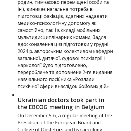
родин, тимчасово переміщені особи та
ін.), виникає нагальна потреба в
підготовці фахівців, здатних надавати
медико-психологічну допомогу як
самостійно, так і в складі мобільних
мультидисциплінарних команд. Задля
вдосконалення цієї підготовки у грудні
2024 р. авторським колективом кафедри
загальної, дитячої, судової психіатрії і
наркології було підготовлено,
перероблене та доповнене 2-ге видання
навчального посібника «Розлади
психічної сфери внаслідок бойових дій».
Ukrainian doctors took part in
the EBCOG meeting in Belgium
On December 5-6, a regular meeting of the
Presidium of the European Board and
College of Obstetrics and Gynaecology