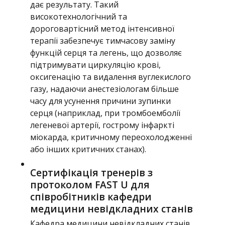
дає результату. Такий
високотехнологічний та
дороговартісний метод інтенсивної
терапії забезпечує тимчасову заміну
функцій серця та легень, що дозволяє
підтримувати циркуляцію крові,
оксигенацію та видалення вуглекислого
газу, надаючи анестезіологам більше
часу для усунення причини зупинки
серця (наприклад, при тромбоемболії
легеневої артерії, гострому інфаркті
міокарда, критичному переохолодженні
або інших критичних станах).
Сертифікація тренерів з
протоколом FAST U для
співробітників кафедри
медицини невідкладних станів
Кафедра медицини невідкладних станів