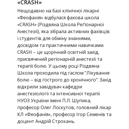
«CRASH»
Нещодавно на базі клінічної лікарні
«Феофанія» відбулася фахова школа
«CRASH» (Різдвяна Школа Реґіонарної
Анестезії), яка зібрала активних фахівців
і студентів для обміну знаннями,
досвідом та практичними навичками.
CRASH – це щорічний освітній захід,
присвячений регіонарній анестезії та
терапії болю. У цьому році Різдвяна
Школа проходила під гаслом "Лікування
болю – від гострого до хронічного". Захід
відкрили завідувач кафедри
анестезіології та інтенсивної терапії
НУОЗ України імені П.Л. Шупика,
професор Олег Лоскутов, головний лікар
КЛ «Феофанія», професор Ігор Семенів та
доцент Андрій Строкань.