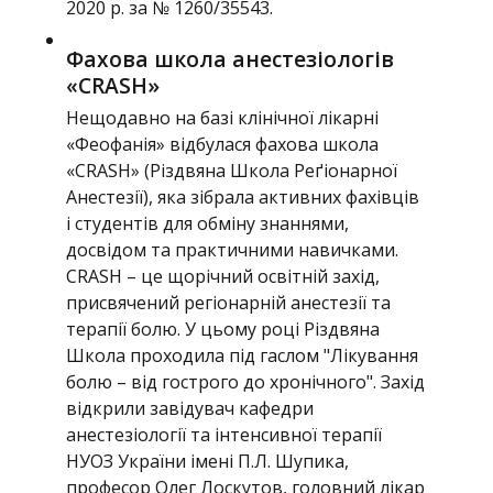
2020 р. за № 1260/35543.
Фахова школа анестезіологів
«CRASH»
Нещодавно на базі клінічної лікарні
«Феофанія» відбулася фахова школа
«CRASH» (Різдвяна Школа Реґіонарної
Анестезії), яка зібрала активних фахівців
і студентів для обміну знаннями,
досвідом та практичними навичками.
CRASH – це щорічний освітній захід,
присвячений регіонарній анестезії та
терапії болю. У цьому році Різдвяна
Школа проходила під гаслом "Лікування
болю – від гострого до хронічного". Захід
відкрили завідувач кафедри
анестезіології та інтенсивної терапії
НУОЗ України імені П.Л. Шупика,
професор Олег Лоскутов, головний лікар