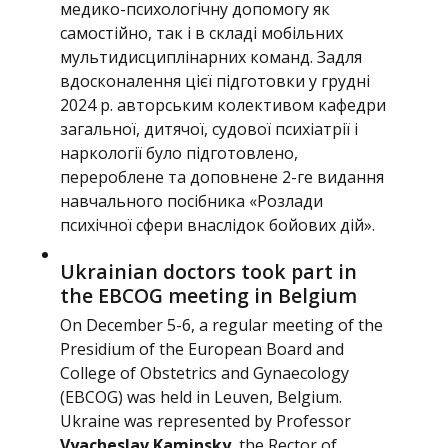
медико-психологічну допомогу як
самостійно, так і в складі мобільних
мультидисциплінарних команд. Задля
вдосконалення цієї підготовки у грудні
2024 р. авторським колективом кафедри
загальної, дитячої, судової психіатрії і
наркології було підготовлено,
перероблене та доповнене 2-ге видання
навчального посібника «Розлади
психічної сфери внаслідок бойових дій».
Ukrainian doctors took part in
the EBCOG meeting in Belgium
On December 5-6, a regular meeting of the
Presidium of the European Board and
College of Obstetrics and Gynaecology
(EBCOG) was held in Leuven, Belgium.
Ukraine was represented by Professor
Vyacheslav Kaminsky
, the Rector of