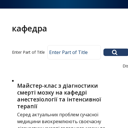
Головне
меню
кафедра
Home
Enter Part of Title
Education
Structure
Di
About
Майстер-клас з діагностики
News
смерті мозку на кафедрі
анестезіології та інтенсивної
терапії
Серед актуальних проблем сучасної
медицини виокремлюють своєчасну