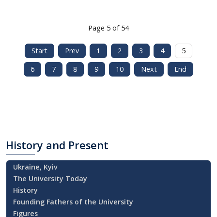
Page 5 of 54
Start
Prev
1
2
3
4
5
6
7
8
9
10
Next
End
History
and Present
Ukraine, Kyiv
The University Today
History
Founding Fathers of the University
Figures