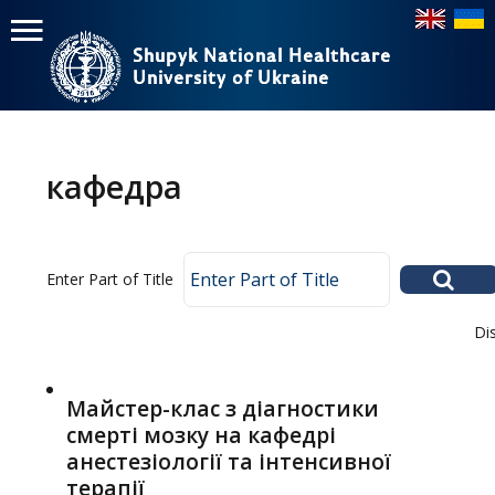
Shupyk National Healthcare
Shupyk National Healthcare
University of Ukraine
University of Ukraine
Пошук
Пошук
Головне
меню
кафедра
Home
Education
Enter Part of Title
Structure
Di
About
News
Майстер-клас з діагностики
смерті мозку на кафедрі
анестезіології та інтенсивної
терапії